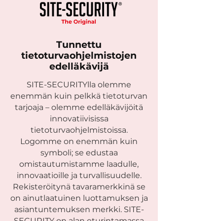
Tunnettu
tietoturvaohjelmistojen
edelläkävijä
SITE-SECURITYlla olemme
enemmän kuin pelkkä tietoturvan
tarjoaja – olemme edelläkävijöitä
innovatiivisissa
tietoturvaohjelmistoissa.
Logomme on enemmän kuin
symboli; se edustaa
omistautumistamme laadulle,
innovaatioille ja turvallisuudelle.
Rekisteröitynä tavaramerkkinä se
on ainutlaatuinen luottamuksen ja
asiantuntemuksen merkki. SITE-
SECURITY on alan eturintamassa