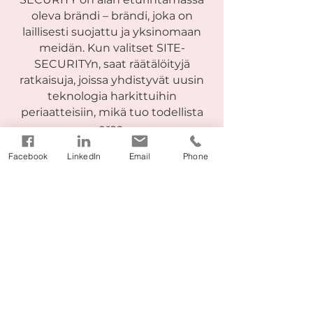
oleva brändi – brändi, joka on
laillisesti suojattu ja yksinomaan
meidän. Kun valitset SITE-
SECURITYn, saat räätälöityjä
ratkaisuja, joissa yhdistyvät uusin
teknologia harkittuihin
periaatteisiin, mikä tuo todellista
eroa.
Facebook
LinkedIn
Email
Phone
Rekisteröity tavaramerkki
Tuotteet
Viking-sarja
Viking One
Viking Standard
Viking Light
Viking Solar