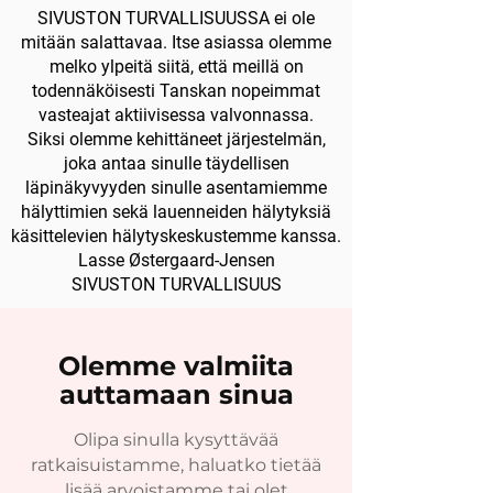
SIVUSTON TURVALLISUUSSA ei ole
mitään salattavaa. Itse asiassa olemme
melko ylpeitä siitä, että meillä on
todennäköisesti Tanskan nopeimmat
vasteajat aktiivisessa valvonnassa.
Siksi olemme kehittäneet järjestelmän,
joka antaa sinulle täydellisen
läpinäkyvyyden sinulle asentamiemme
hälyttimien sekä lauenneiden hälytyksiä
käsittelevien hälytyskeskustemme kanssa.
Lasse Østergaard-Jensen
SIVUSTON TURVALLISUUS
Olemme valmiita
auttamaan sinua
Olipa sinulla kysyttävää
ratkaisuistamme, haluatko tietää
lisää arvoistamme tai olet