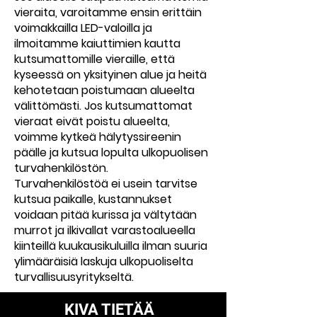
vieraita, varoitamme ensin erittäin
voimakkailla LED-valoilla ja
ilmoitamme kaiuttimien kautta
kutsumattomille vieraille, että
kyseessä on yksityinen alue ja heitä
kehotetaan poistumaan alueelta
välittömästi. Jos kutsumattomat
vieraat eivät poistu alueelta,
voimme kytkeä hälytyssireenin
päälle ja kutsua lopulta ulkopuolisen
turvahenkilöstön.
Turvahenkilöstöä ei usein tarvitse
kutsua paikalle, kustannukset
voidaan pitää kurissa ja vältytään
murrot ja ilkivallat varastoalueella
kiinteillä kuukausikuluilla ilman suuria
ylimääräisiä laskuja ulkopuoliselta
turvallisuusyritykseltä.
KIVA TIETÄÄ