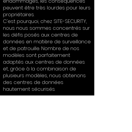
endommagés, les conséquences
peuvent être très lourdes pour leurs
propriétaires.
C'est pourquoi, chez SITE-SECURITY,
nous nous sommes concentrés sur
les défis posés aux centres de
données en matière de surveillance
et de patrouille. Nombre de nos
modèles sont parfaitement
adaptés aux centres de données
et, grâce à la combinaison de
plusieurs modèles, nous obtenons
des centres de données
hautement sécurisés.