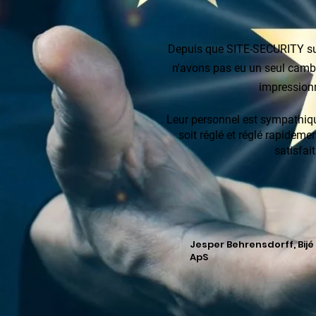
Depuis que SITE-SECURITY sur
n'avons pas eu un seul cambr
impression
Leur personnel est sympathique
soit réglé et réglé rapidem
satisfait
Jesper Behrensdorff, Bijé
ApS