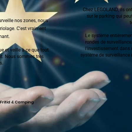
Chez LEGOLAND, ils ont 
sur le parking qui peut
veille nos zones, nous
t
iolage. C'est vraiment
Le système entièrement
nant.
rondes de surveillance
l'investissement dans
 et veille à ce que tout
système de surveillance 
ent. Nous sommes très
s.
 Fritid & Camping