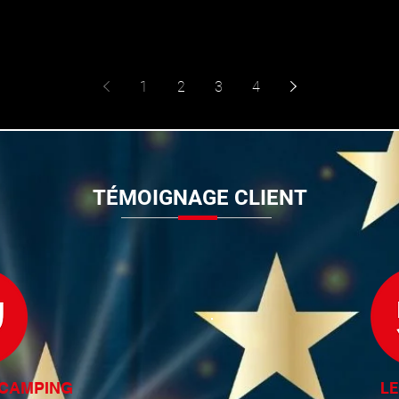
nd a large battery pack.
1
2
3
4
TÉMOIGNAGE CLIENT
& CAMPING
L