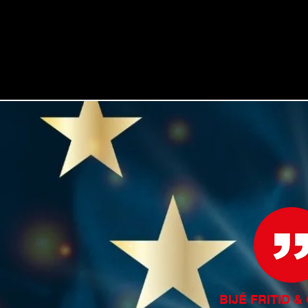
up to 85 %, and integrates active security, lighting a
BIJÉ FRITID 