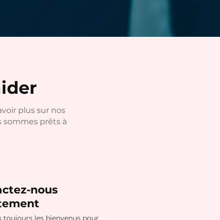
ider
voir plus sur nos
us sommes prêts à
actez-nous
ctement
s toujours les bienvenus pour