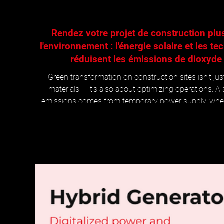
Rendez votre projet de construction plu
l'environnement : l'énergie solaire et les t
réduisent les émissions de dioxyde
Green transformation on construction sites isn’t j
materials – it’s also about optimizing operations. A 
emissions comes from temporary power supply, where
often run unnecessarily and consume large amounts of
hybrid focus, we highlight how the SITE SECURITY H
operations significantly greener, especially when c
module, which produces clea