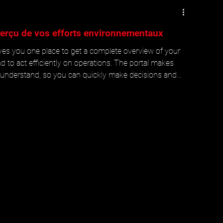
erçu de vos efforts environnementaux
ves you one place to get a complete overview of your
 to act efficiently on operations. The portal makes
 understand, so you can quickly make decisions and
re running optimally – both in terms of performance and
environmental impact.