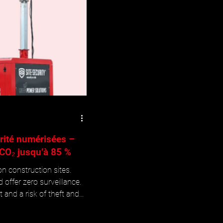
urité numérisées –
 CO₂ jusqu’à 85 %
n construction sites.
 offer zero surveillance.
t and a risk of theft and
sses all these issues in
el and CO₂ consumption by