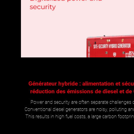
Générateur hybride : alimentation et séc
réduction des émissions de diesel et de
Power and security are often separate challenges o
Conventional diesel generators are noisy, polluting and
This results in high fuel costs, a large carbon footprin
vandalism. The SITE‑SECURITY Hybrid Generator addre
one package: it digitises the generator, reduces dies