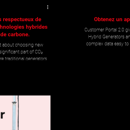
s respectueux de
Obtenez un ap
echnologies hybrides
Customer Portal 2.0 gi
 de carbone.
Hybrid Generators and
complex data easy to
ust about choosing new
ensure that your units a
significant part of CO₂
 traditional generators
 diesel. In week 2 of our
ybrid Generator can make
ombined with the solar
n