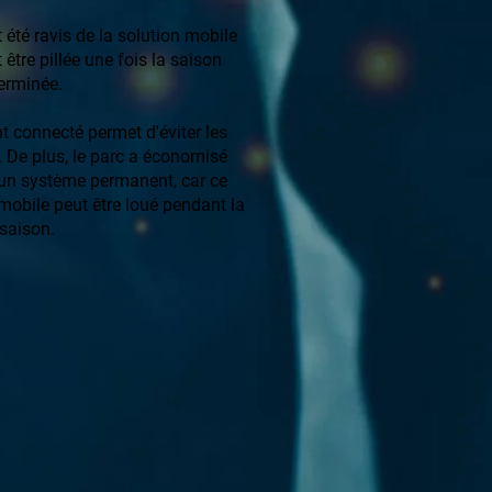
été ravis de la solution mobile
 être pillée une fois la saison
erminée.
 connecté permet d'éviter les
. De plus, le parc a économisé
 un système permanent, car ce
mobile peut être loué pendant la
saison.