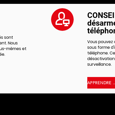
CONSEIL
désarme
télépho
és sont
Vous pouvez c
ient. Nous
sous forme d'
nous-mêmes et
téléphone. Cela
ée.
désactivation
surveillance.
APPRENDRE ENC