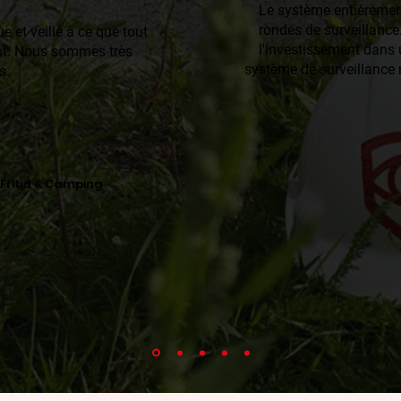
Le système entièrement
rondes de surveillance
 et veille à ce que tout
l'investissement dans
ent. Nous sommes très
système de surveillance 
s.
 Fritid & Camping