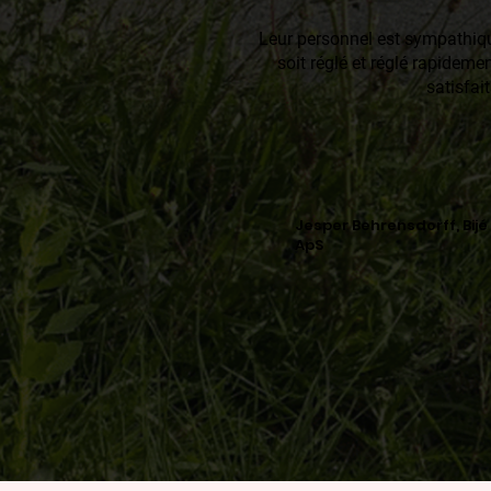
Leur personnel est sympathique
soit réglé et réglé rapidem
satisfait
Jesper Behrensdorff, Bijé
ApS