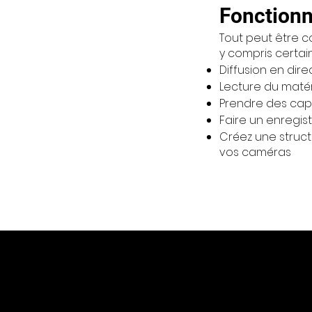
Fonctionn
Tout peut être co
y compris certain
Diffusion en dir
Lecture du matér
Prendre des cap
Faire un enregi
Créez une struct
vos caméras