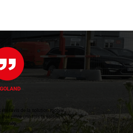
EGOLAND
été ravis de la solution mobile
 être pillée une fois la saison
erminée.