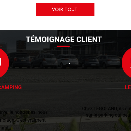
VOIR TOUT
TÉMOIGNAGE CLIENT
 CAMPING
L
Chez LEGOLAND, ils ont 
veille nos zones, nous
sur le parking qui peut
iolage. C'est vraiment
t
nant.