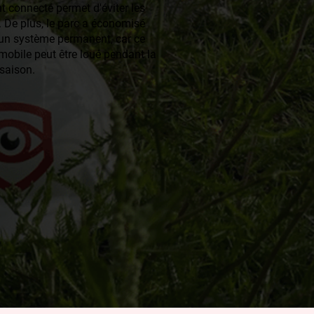
 connecté permet d'éviter les
. De plus, le parc a économisé
 un système permanent, car ce
mobile peut être loué pendant la
saison.