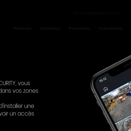
contact@sitesecurity.eu
Produits
Solutions
Fonctions
Installation
CURITY, vous
dans vos zones
 d'installer une
voir un accès