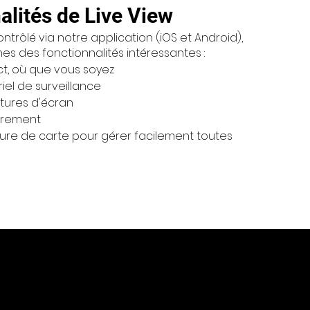
alités de Live View
ntrôlé via notre application (iOS et Android),
es des fonctionnalités intéressantes :
ect, où que vous soyez
iel de surveillance
tures d'écran
strement
ure de carte pour gérer facilement toutes