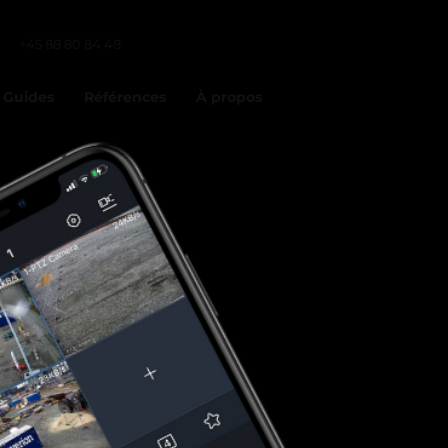
+45 88 80 84 48
Guides
Références
À propos