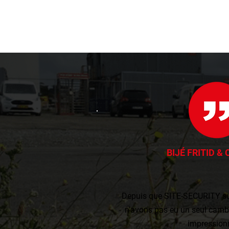
BIJÉ FRITID &
Depuis que SITE-SECURITY sur
n'avons pas eu un seul cambr
impression