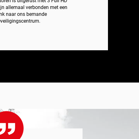
toren is uitgerust met 3 Full HD
ijn allemaal verbonden met een
link naar ons bemande
veiligingscentrum.