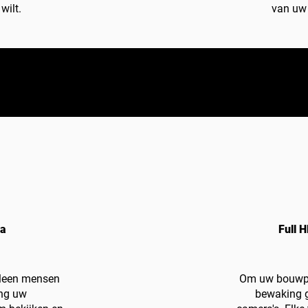
wilt.
van uw
ra
Full 
lleen mensen
Om uw bouwpla
ng uw
bewaking g