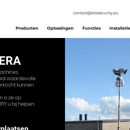
contact@sitesecurity.eu
Producten
Oplossingen
Functies
Installati
ERA
achines,
al waardevolle
verkocht kunnen
 is ze op
Y u bij helpen.
plaatsen