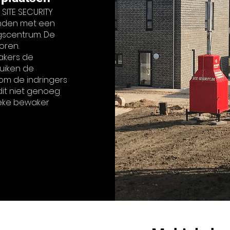
SITE SECURITY
bonden met een
gscentrum. De
oren.
akers de
uiken de
 om de indringers
dit niet genoeg
sieke bewaker