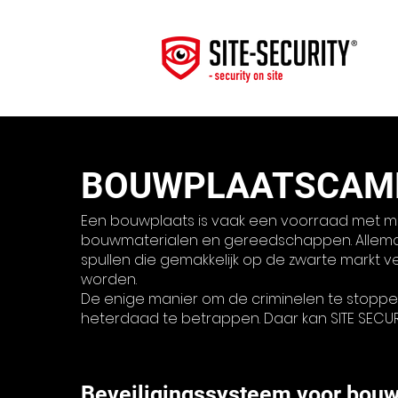
BOUWPLAATSCAM
Een bouwplaats is vaak een voorraad met m
bouwmaterialen en gereedschappen. Allema
spullen die gemakkelijk op de zwarte markt 
worden.
De enige manier om de criminelen te stoppen
heterdaad te betrappen. Daar kan SITE SECURIT
Beveiligingssysteem voor bouw