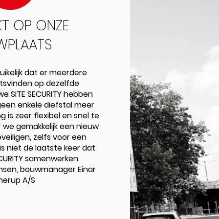
KT OP ONZE
WPLAATS
uikelijk dat er meerdere
atsvinden op dezelfde
 we SITE SECURITY hebben
 geen enkele diefstal meer
 is zeer flexibel en snel te
r we gemakkelijk een nieuw
eiligen, zelfs voor een
is niet de laatste keer dat
CURITY samenwerken.
ensen, bouwmanager Einar
nerup A/S