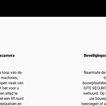
tscamera
Beveiligings
 loop van de
Naarmate de 
e machines,
t
ppen vaak van
bouwplaatsbev
 het voor u
SITE SECURIT
n altijd te
verhuurd. Op
t een lift kunt
uw bouwpl
erplaatsen en
toevoegen of 