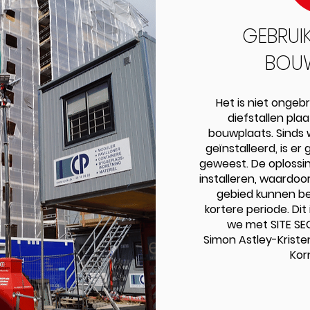
GEBRUI
BOU
Het is niet ongebr
diefstallen pla
bouwplaats. Sinds
geïnstalleerd, is er
geweest. De oplossing
installeren, waardoo
gebied kunnen bev
kortere periode. Dit 
we met SITE SE
Simon Astley-Krist
Kor