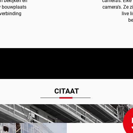
m bekijken en
camera's. Elke 
w bouwplaats
camera's. Ze z
verbinding
live 
be
CITAAT