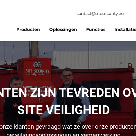
contact@sitesecurity.eu
Producten
Oplossingen
Functies
Installati
NTEN ZIJN TEVREDEN O
SITE VEILIGHEID
nze klanten gevraagd wat ze over onze producte
beveiligingsoplossingen en samenwerking