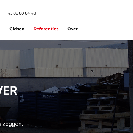
+45 88 80 84 48
e
Gidsen
Referenties
Over
VER
n zeggen,