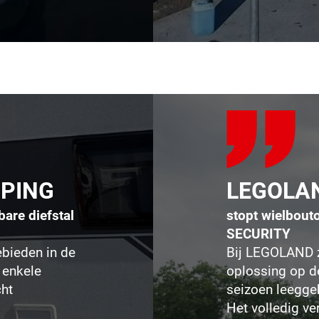
MPING
LEGOLA
are diefstal
stopt wielbout
SECURITY
bieden in de
Bij LEGOLAND z
 enkele
oplossing op de
cht
seizoen leegge
Het volledig v