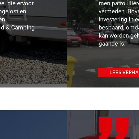
el die ervoor
men patrouiller
pgelost en
vermeden. Bove
en.
investering in
itid & Camping
bespaard, omda
kan worden gehu
gaande is.
LEES VERHA