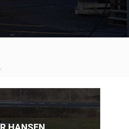
.
R HANSEN