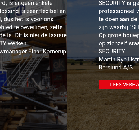
d, is er geen enkele
SECURITY is geï
ossing is zeer flexibel en
professioneel 
, dus het is voor ons
te doen aan de 
ied te beveiligen, zelfs
zijn waarbij "S
e is. Dit is niet de laatste
Op grote bouwpl
ITY werken
op zichzelf sta
uwmanager Einar Kornerup
SECURITY
Martin Rye Ust
Barslund A/S
LEES VERH