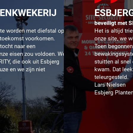
TENKWEKERIJ
ESBJER
beveiligt met
r te worden met diefstal op
Het is altijd t
de toekomst voorkomen.
onze site, we 
tocht naar een
Toen begonnen 
nze eisen zou voldoen. We
bewakingssyste
ITY, die ook uit Esbjerg
stuitten al sne
ze en we zijn niet
kwam. Dat leek
teleurgesteld.
Lars Nielsen
Esbjerg Plante