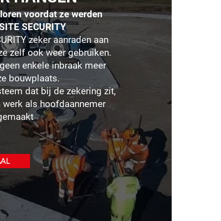
loren voordat ze werden
r SITE SECURITY
CURITY zeker aanraden aan
 ze zelf ook weer gebruiken.
 geen enkele inbraak meer
ze bouwplaats.
eem dat bij de zekering zit,
jn werk als hoofdaannemer
 gemaakt
AAL