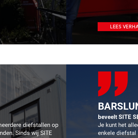
LEES VERH
BARSLU
beveelt SITE 
meerdere diefstallen op
Je kunt het al
nden. Sinds wij SITE
enkele diefstal