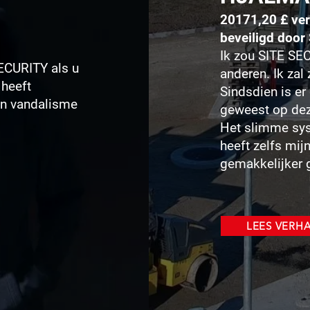
20171,20 £ ver
beveiligd doo
Ik zou SITE SE
ECURITY als u
anderen. Ik zal
 heeft
Sindsdien is er
van vandalisme
geweest op de
Het slimme syst
heeft zelfs mi
gemakkelijker
LEES VERH