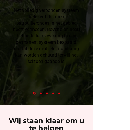
Het volledig verbonden systeem
betekent dat men
patrouillerondes in het gebied
heeft vermeden. Bovendien heeft
het park de investering in een
permanent systeem bespaard,
omdat deze mobiele monitoring
kan worden gehuurd terwijl het
seizoen gaande is.
Wij staan klaar om u
te helpen