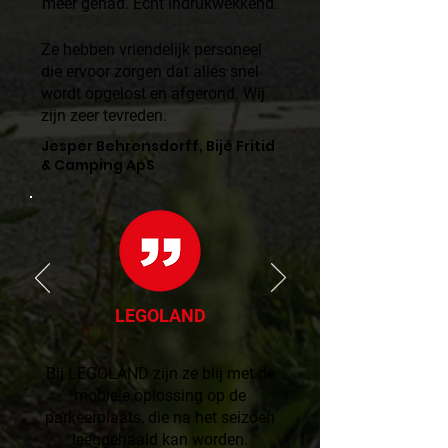
meer gehad. Echt indrukwekkend.
Ze hebben vriendelijk personeel
die ervoor zorgen dat alles snel
wordt opgelost en afgerond. Wij
zijn zeer tevreden.
Jesper Behrensdorff, Bijé Fritid
& Camping ApS
LEGOLAND
Bij LEGOLAND zijn ze blij met de
mobiele oplossing op de
parkeerplaats, die na het seizoen
leeggehaald kan worden.