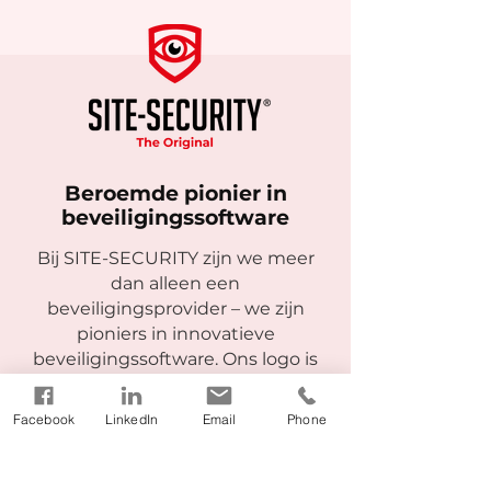
Beroemde pionier in
beveiligingssoftware
Bij SITE-SECURITY zijn we meer
dan alleen een
beveiligingsprovider – we zijn
pioniers in innovatieve
beveiligingssoftware. Ons logo is
meer dan een symbool; het
vertegenwoordigt onze toewijding
Facebook
LinkedIn
Email
Phone
aan kwaliteit, innovatie en
beveiliging. Als geregistreerd
handelsmerk staat het symbool