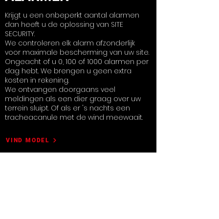
Krijgt u een onbeperkt aantal alarmen
dan heeft u de oplossing van SITE
SECURITY.
We controleren elk alarm afzonderlijk
voor maximale bescherming van uw site.
Ongeacht of u 0, 100 of 1000 alarmen per
dag hebt. We brengen u geen extra
kosten in rekening.
We ontvangen doorgaans veel
meldingen als een dier graag over uw
terrein sluipt. Of als er 's nachts een
tracheacanule met de wind meewaait.
VIND MODEL