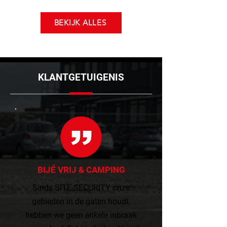
BEKIJK ALLES
KLANTGETUIGENIS
BIJÉ VRIJ & CAMPING
Sinds SITE-SECURITY onze
gebieden in de gaten houdt,
hebben we geen enkele inbraak