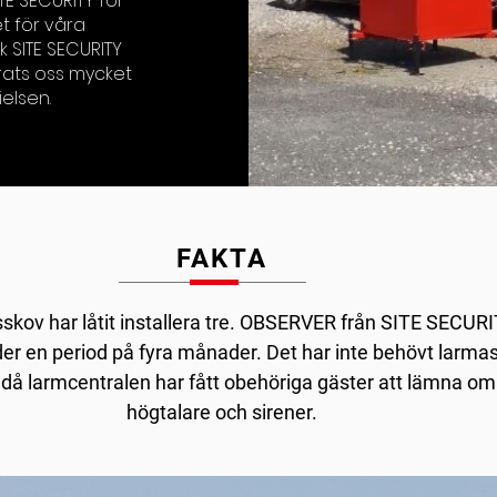
E SECURITY för
t för våra
k SITE SECURITY
arats oss mycket
ielsen.
FAKTA
sskov har låtit installera tre. OBSERVER från SITE SECURI
er en period på fyra månader. Det har inte behövt larma
då larmcentralen har fått obehöriga gäster att lämna om
högtalare och sirener.