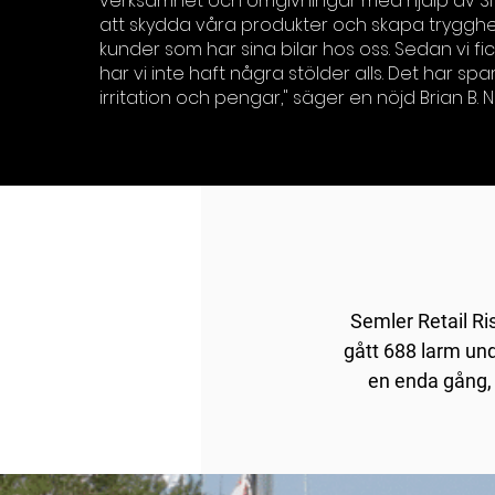
verksamhet och omgivningar med hjälp av SIT
att skydda våra produkter och skapa trygghe
kunder som har sina bilar hos oss. Sedan vi fic
har vi inte haft några stölder alls. Det har sp
irritation och pengar," säger en nöjd Brian B. N
Semler Retail Ri
gått 688 larm und
en enda gång, 