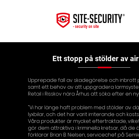
Ett stopp på stölder av ai
Upprepade fall av skadegörelse och inbrott 
samt ett behov av att uppgradera larmsystem
Retail i Risskov nära Århus att söka efter en ny
"Vi har länge haft problem med stölder av dä
lyxbilar, och det har varit irriterande och kost
Våra produkter är mycket eftertraktade, vilke
gör dem attraktiva i kriminella kretsar, då de är
förklarar Brian B. Nielsen, servicechef på Semler