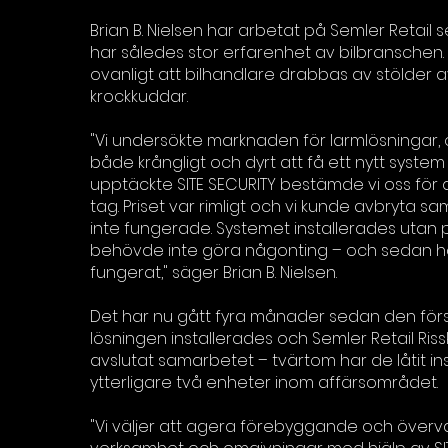
Brian B. Nielsen har arbetat på Semler Retail
har således stor erfarenhet av bilbranschen. 
ovanligt att bilhandlare drabbas av stölder a
krockkuddar.
"Vi undersökte marknaden för larmlösningar,
både krångligt och dyrt att få ett nytt system i
upptäckte SITE SECURITY bestämde vi oss för a
tag. Priset var rimligt och vi kunde avbryta 
inte fungerade. Systemet installerades utan 
behövde inte göra någonting – och sedan h
fungerat," säger Brian B. Nielsen.
Det har nu gått fyra månader sedan den först
lösningen installerades och Semler Retail Riss
avslutat samarbetet – tvärtom har de låtit ins
ytterligare två enheter inom affärsområdet.
"Vi väljer att agera förebyggande och överv