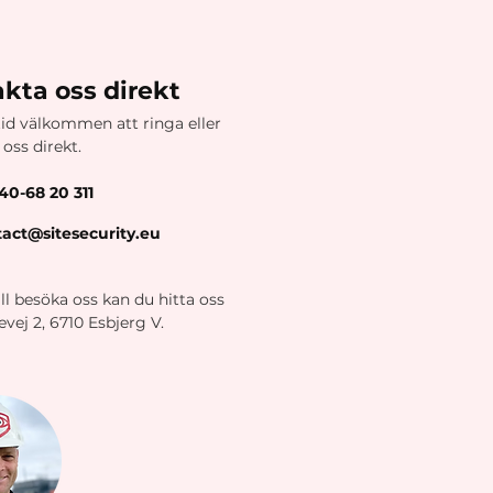
kta oss direkt
tid välkommen att ringa eller
l oss direkt.
40-68 20 311
act@sitesecurity.eu
l besöka oss kan du hitta oss
ej 2, 6710 Esbjerg V.