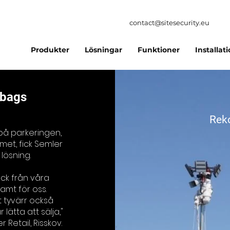
contact@sitesecurity.eu
Produkter
Lösningar
Funktioner
Installat
rbags
Rek
på parkeringen,
et, fick Semler
 lösning.
ck från våra
samt för oss.
t tyvärr också
 lätta att sälja,"
 Retail, Risskov.