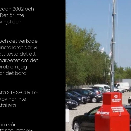
 sedan 2002 och
Det är inte
v hjul och
 och det verkade
nstallerat. När vi
tt testa det ett
samarbetet om det
problem, jag
ar det bara
a SITE SECURITY-
kov har inte
tallera
aka vår