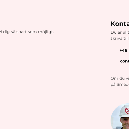
Konta
vi dig så snart som möjligt.
Du är all
skriva til
+46 
cont
Om du vil
på Smedev