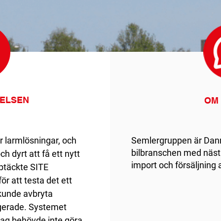
IELSEN
OM
 larmlösningar, och
Semlergruppen är Dan
bilbranschen med näst
h dyrt att få ett nytt
import och försäljning a
pptäckte SITE
r att testa det ett
i kunde avbryta
gerade. Systemet
jag behövde inte göra