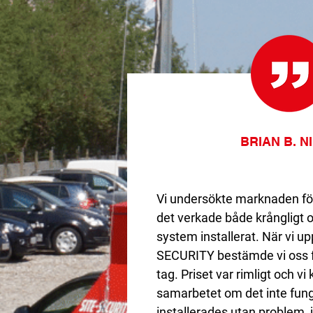
BRIAN B. N
Vi undersökte marknaden för
det verkade både krångligt oc
system installerat. När vi u
SECURITY bestämde vi oss fö
tag. Priset var rimligt och v
samarbetet om det inte fun
installerades utan problem, 