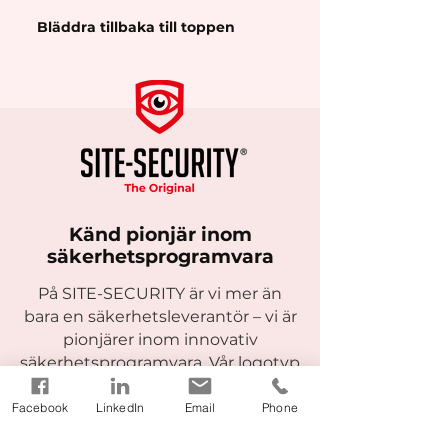
Bläddra tillbaka till toppen
Känd pionjär inom
säkerhetsprogramvara
På SITE-SECURITY är vi mer än
bara en säkerhetsleverantör – vi är
pionjärer inom innovativ
säkerhetsprogramvara. Vår logotyp
är mer än en symbol; det
representerar vårt engagemang
Facebook
LinkedIn
Email
Phone
för kvalitet, innovation och