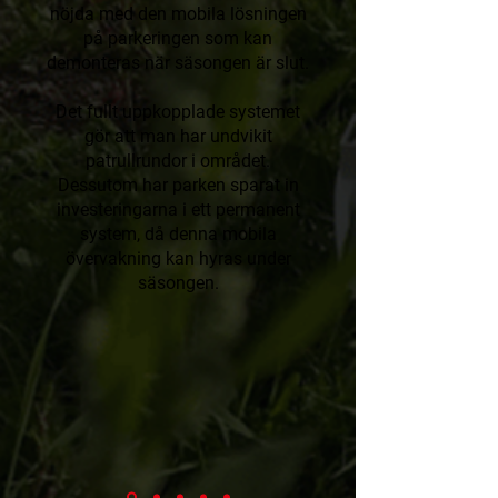
nöjda med den mobila lösningen
på parkeringen som kan
demonteras när säsongen är slut.
Det fullt uppkopplade systemet
gör att man har undvikit
patrullrundor i området.
Dessutom har parken sparat in
investeringarna i ett permanent
system, då denna mobila
övervakning kan hyras under
säsongen.