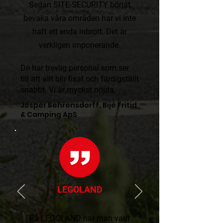
Sedan SITE-SECURITY börjat
bevaka våra områden har vi inte
haft ett enda inbrott. Det är
verkligen imponerande.​​
De har trevlig personal som ser
till att allt blir fixat och färdigställt
snabbt. Vi är mycket nöjda.
Jesper Behrensdorff, Bijé Fritid
& Camping ApS
LEGOLAND
På LEGOLAND har man varit