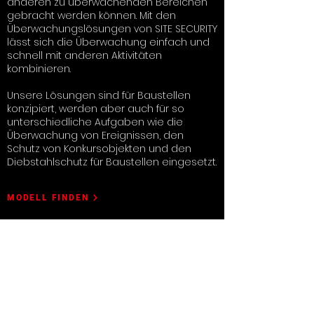
anderen zu überwachenden Bereichen
gebracht werden können. Mit den
Überwachungslösungen von SITE SECURITY
lässt sich die Überwachung einfach und
schnell mit anderen Aktivitäten
kombinieren.
Unsere Lösungen sind für Baustellen
konzipiert, werden aber auch für so
unterschiedliche Aufgaben wie die
Überwachung von Ereignissen, den
Schutz von Konkursobjekten und den
Diebstahlschutz für Baustellen eingesetzt.
MODELL FINDEN