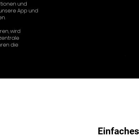
lationen und
 unsere App und
en.
ren, wird
zentrale
ren die
Einfaches