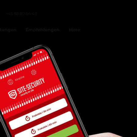
+45 88 80 84 48
itungen
Empfehlungen
More