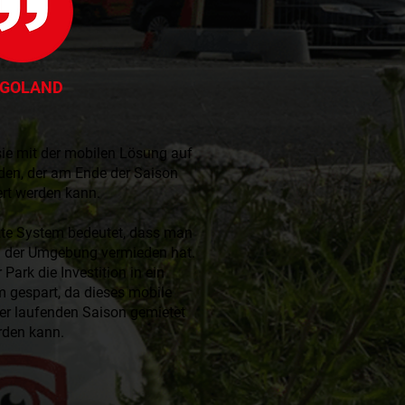
EGOLAND
e mit der mobilen Lösung auf
den, der am Ende der Saison
rt werden kann.
zte System bedeutet, dass man
n der Umgebung vermieden hat.
Park die Investition in ein
 gespart, da dieses mobile
er laufenden Saison gemietet
rden kann.