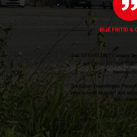
BIJÉ FRITID &
​
Seit SITE-SECURITY unsere Be
wir keinen einzigen Einbru
beeindruck
Sie haben freundliches Persona
alles schnell repariert und abg
sehr zufri