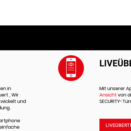
LIVEÜ
en in
Mit unserer A
uert
.
Wir
Ansicht
von a
twickelt und
SECURITY-Tü
dung.
martphone
LIVEÜBER
 einfache