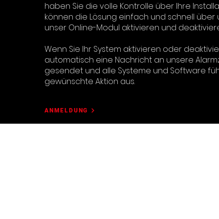
haben Sie die volle Kontrolle über Ihre Instal
können die Lösung einfach und schnell über
unser Online-Modul aktivieren und deaktivier
Wenn Sie Ihr System aktivieren oder deaktivie
automatisch eine Nachricht an unsere Alarm
gesendet und alle Systeme und Software füh
gewünschte Aktion aus.
ANMELDUNG