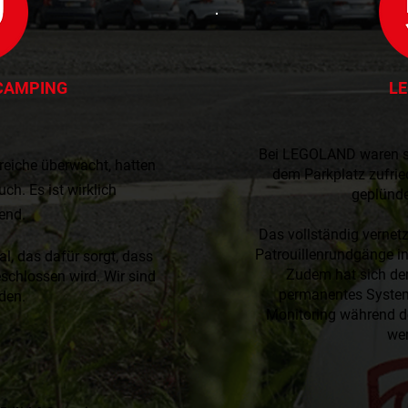
 CAMPING
L
Bei LEGOLAND waren si
reiche überwacht, hatten
dem Parkplatz zufrie
ch. Es ist wirklich
geplünde
​​
end.
Das vollständig vernet
Patrouillenrundgänge i
l, das dafür sorgt, dass
Zudem hat sich der 
eschlossen wird. Wir sind
permanentes System
eden.
Monitoring während d
we