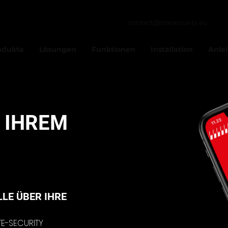
contact@sitesecurity.eu
odukte
Lösungen
Funktionen
Installation
Anle
 IHREM
LE ÜBER IHRE
TE-SECURITY