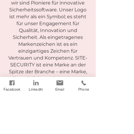
wir sind Pioniere für innovative
Sicherheitssoftware. Unser Logo
ist mehr als ein Symbol; es steht
für unser Engagement für
Qualität, Innovation und
Sicherheit. Als eingetragenes
Markenzeichen ist es ein
einzigartiges Zeichen für
Vertrauen und Kompetenz. SITE-
SECURITY ist eine Marke an der
Spitze der Branche – eine Marke,
die rechtlich geschützt ist und
ausschließlich uns gehört. Wenn
Facebook
LinkedIn
Email
Phone
Sie sich für SITE-SECURITY
entscheiden, erhalten Sie
maßgeschneiderte Lösungen, die
neueste Technologie mit
durchdachten Prinzipien
kombinieren und so einen echten
Unterschied machen.