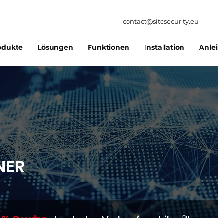
contact@sitesecurity.eu
odukte
Lösungen
Funktionen
Installation
Anle
NER