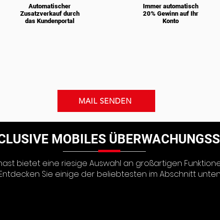
Automatischer
Immer automatisch
Zusatzverkauf durch
20% Gewinn auf Ihr
das Kundenportal
Konto
MAIL SENDEN
NCLUSIVE MOBILES ÜBERWACHUNGS
st bietet eine riesige Auswahl an großartigen Funktione
Entdecken Sie einige der beliebtesten im Abschnitt unte