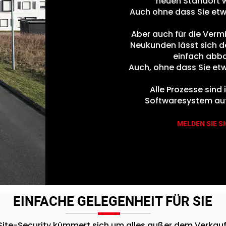
neuen Standort 
Auch ohne dass Sie et
Aber auch für die Verm
Neukunden lässt sich 
einfach abb
Auch, ohne dass Sie et
Alle Prozesse sind
Softwaresystem aut
MELDEN SIE S
EINFACHE GELEGENHEIT FÜR SIE
Site-Security kümmert sich um alles außer dem Verkauf