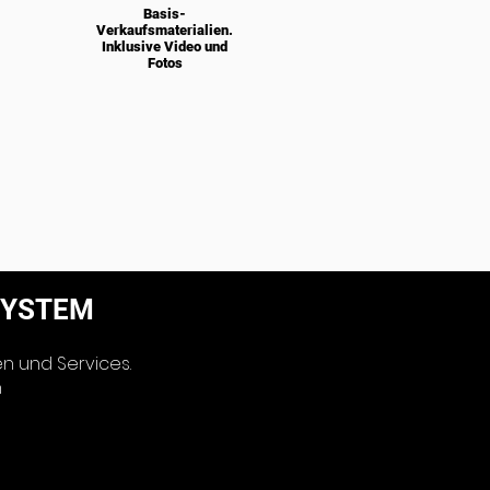
Basis-
Verkaufsmaterialien.
Inklusive Video und
Fotos
SYSTEM
n und Services.
n