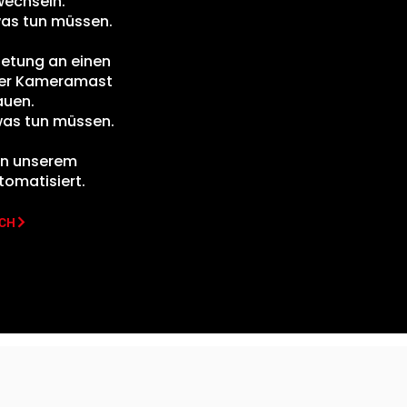
wechseln.
was tun müssen.
ietung an einen
der Kameramast
auen.
was tun müssen.
 in unserem
omatisiert.
ICH
.