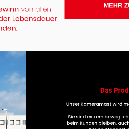
MEHR Z
ewinn
von allen
der Lebensdauer
nden.
Das Prod
Unser Kameramast wird mo
Sie sind extrem beweglich
beim Kunden bleiben, auch