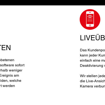
LIVEÜ
TEN
Das Kundenport
kann jeder Ku
ebetenen
einfach eine m
software sofort
Deaktivierung
erhalb weniger
Ereignis am
Wir stellen je
eiden, welche
die Live-Ansich
t werden
Kamera verbund