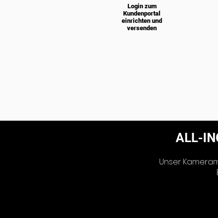
Login zum
Kundenportal
einrichten und
versenden
ALL-I
Unser Kamerama